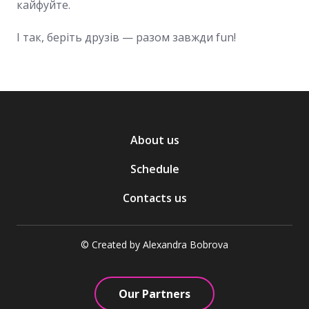
кайфуйте.
І так, беріть друзів — разом завжди fun!
About us
Schedule
Contacts us
© Created by Alexandra Bobrova
Our Partners